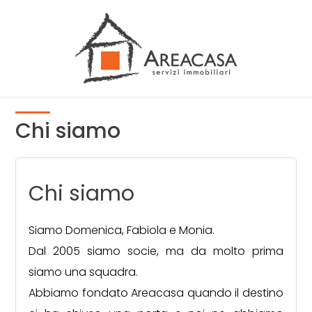
Codice
HOME
CHI
Contratto
SIAMO
Chi siamo
Qualsiasi
TROVA
CASA
Vendita
Chi siamo
VENDI
Affitto
Siamo Domenica, Fabiola e Monia.
CON
Dal 2005 siamo socie, ma da molto prima
siamo una squadra.
Scegli
NOI
Abbiamo fondato Areacasa quando il destino
dove