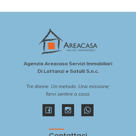
2
3
4
Agenzia Areacasa Servizi Immobiliari
5
Di Lattanzi e Satulli S.n.c.
Tre donne. Un metodo. Una missione:
5+
farvi sentire a casa.
Altre
opzioni
-
multiscelta
Contattaci