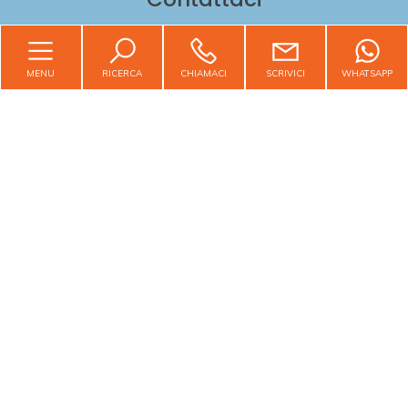
Giardino
Viale Guglielmo Marconi, 1/C - Ascoli Piceno (AP)
MENU
RICERCA
CHIAMACI
SCRIVICI
WHATSAPP
Posto auto/Box
info@areacasa-ap.it
Balcone/Terrazzo
0736341499
Ascensore
P.IVA 01848660443
Arredato
Cerca per codice
Nuova costruzione
Lusso
CERCA