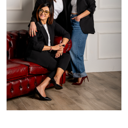
3
4
5
5+
Bagni
minimi
Qualsiasi
1
2