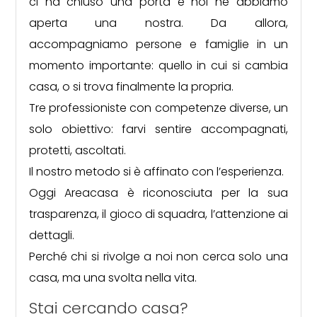
cercare
ci ha chiuso una porta e noi ne abbiamo
DICONO
aperta una nostra. Da allora,
DI
Provincia
accompagniamo persone e famiglie in un
NOI
momento importante: quello in cui si cambia
Comune
casa, o si trova finalmente la propria.
CONTATTI
Tre professioniste con competenze diverse, un
solo obiettivo: farvi sentire accompagnati,
protetti, ascoltati.
Il nostro metodo si è affinato con l’esperienza.
Oggi Areacasa è riconosciuta per la sua
Tipologia
trasparenza, il gioco di squadra, l’attenzione ai
-
multiscelta
dettagli.
Perché chi si rivolge a noi non cerca solo una
Qualsiasi
casa, ma una svolta nella vita.
Stai cercando casa?
Residenziali