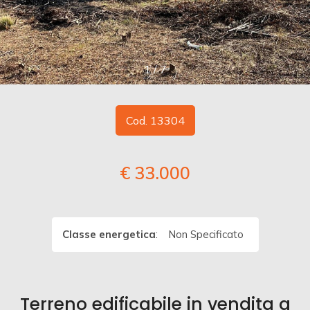
cercare
DICONO
DI
Provincia
NOI
1
/
7
Comune
CONTATTI
Cod. 13304
€ 33.000
Tipologia
-
multiscelta
Classe energetica
:
Non Specificato
Qualsiasi
Terreno edificabile in vendita a
Residenziali