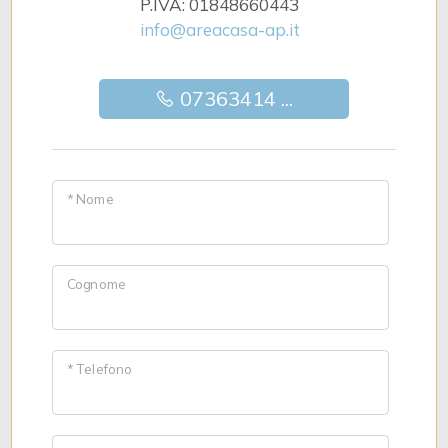
P.IVA: 01848660443
info@areacasa-ap.it
07363414 ...
* Nome
Cognome
* Telefono