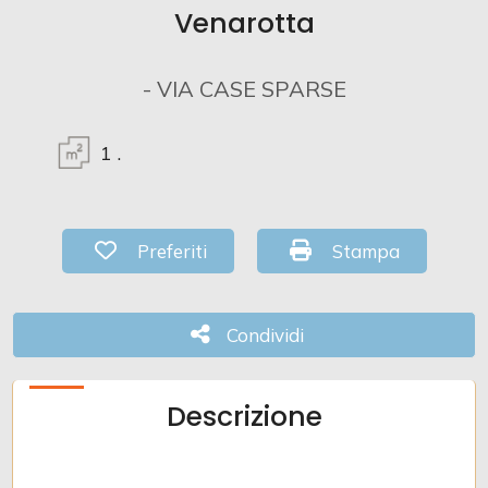
Venarotta
Commerciali
- VIA CASE SPARSE
Industriali
1
.
Terreni
Preferiti: Cod. 13304
Stampa: Cod. 1330
Preferiti
Stampa
Prezzo
Condividi
Condividi
Descrizione
Totale