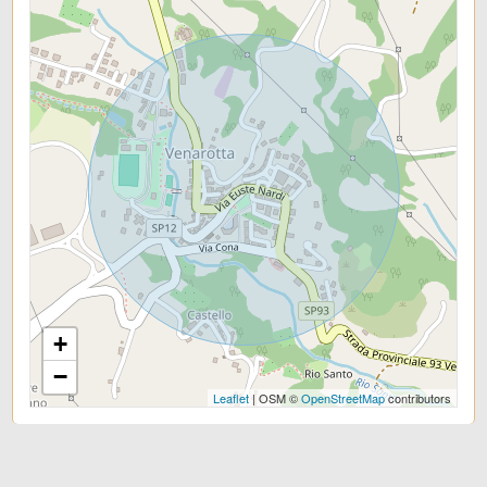
Giardino
Posto auto/Box
Balcone/Terrazzo
Ascensore
Arredato
+
Nuova costruzione
−
Leaflet
| OSM ©
OpenStreetMap
contributors
Lusso