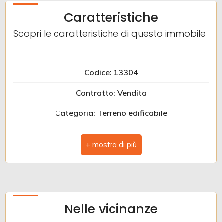
Caratteristiche
3
Scopri le caratteristiche di questo immobile
4
Codice: 13304
5
Contratto: Vendita
Categoria: Terreno edificabile
5+
Indirizzo: VIA CASE SPARSE
Camere
Comune: Venarotta
minime
Totale mq: 1.172 mq
Qualsiasi
Mq edificabili: 700 mq
Nelle vicinanze
Mq agricoli: 472 mq
1