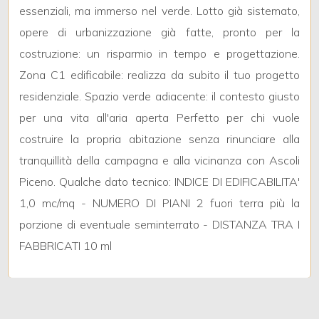
3
essenziali, ma immerso nel verde. Lotto già sistemato,
opere di urbanizzazione già fatte, pronto per la
4
costruzione: un risparmio in tempo e progettazione.
Zona C1 edificabile: realizza da subito il tuo progetto
5
residenziale. Spazio verde adiacente: il contesto giusto
per una vita all'aria aperta Perfetto per chi vuole
5+
costruire la propria abitazione senza rinunciare alla
tranquillità della campagna e alla vicinanza con Ascoli
Bagni
Piceno. Qualche dato tecnico: INDICE DI EDIFICABILITA'
minimi
1,0 mc/mq - NUMERO DI PIANI 2 fuori terra più la
porzione di eventuale seminterrato - DISTANZA TRA I
Qualsiasi
FABBRICATI 10 ml
1
2