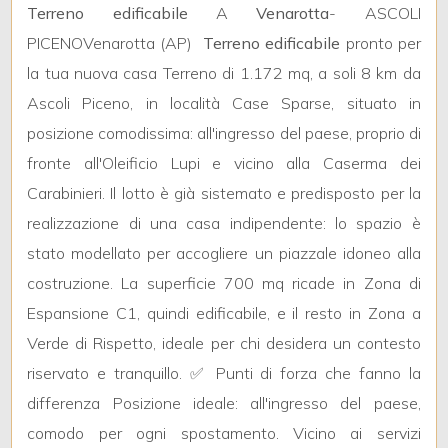
mq
Terreno edificabile
A
Venarotta
- ASCOLI
PICENOVenarotta (AP) 
Terreno edificabile
pronto per
la tua nuova casa Terreno di 1.172 mq, a soli 8 km da
Ascoli Piceno, in località Case Sparse, situato in
posizione comodissima: all'ingresso del paese, proprio di
fronte all'Oleificio Lupi e vicino alla Caserma dei
Carabinieri. Il lotto è già sistemato e predisposto per la
Locali
minimi
realizzazione di una casa indipendente: lo spazio è
stato modellato per accogliere un piazzale idoneo alla
Qualsiasi
costruzione. La superficie 700 mq ricade in Zona di
Espansione C1, quindi edificabile, e il resto in Zona a
1
Verde di Rispetto, ideale per chi desidera un contesto
riservato e tranquillo. ✅ Punti di forza che fanno la
2
differenza Posizione ideale: all'ingresso del paese,
comodo per ogni spostamento. Vicino ai servizi