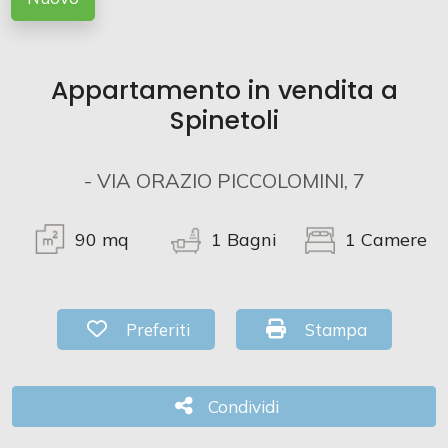
Commerciali
Appartamento in vendita a
Industriali
Spinetoli
Terreni
- VIA ORAZIO PICCOLOMINI, 7
90
mq
1
Bagni
1
Camere
Prezzo
Preferiti: Cod. 12132
Stampa: Cod. 1213
Preferiti
Stampa
Condividi
Condividi
Totale