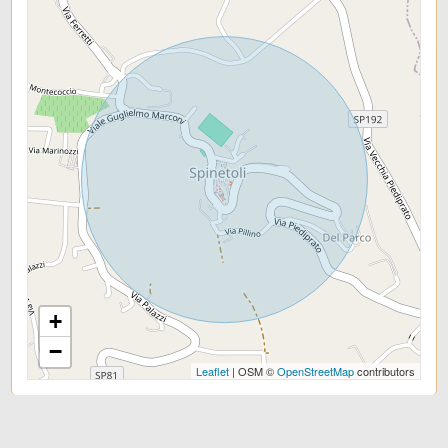
Posizione: Centrale
Camino
Doccia
Infissi in legno
Persiane
+
−
Leaflet
| OSM ©
OpenStreetMap
contributors