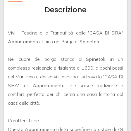
mq
Descrizione
Vivi il Fascino e la Tranquillità: della "CASA DI SIRA"
Appartamento
Tipico nel Borgo di
Spinetoli
Locali
Nel cuore del borgo storico di
Spinetoli
, in un
minimi
complesso residenziale risalente al 1600, a pochi passi
dal Municipio e dai servizi principali, si trova la "CASA DI
Qualsiasi
SIRA", un
Appartamento
che unisce tradizione e
comfort, perfetto per chi cerca una casa lontana dal
1
caos della città.
2
Caratteristiche
Questo
Appartamento
della superficie catastale di 78