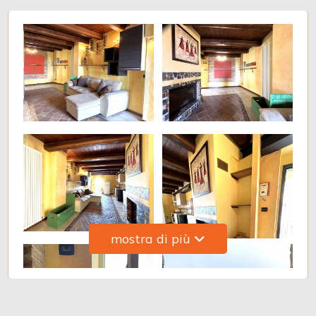
Giardino
Posto auto/Box
Balcone/Terrazzo
Ascensore
Arredato
Nuova costruzione
mostra di più
Lusso