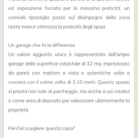
ed aspirazione forzata per la massima praticità; un
comodo ripostiglio posto sul disimpegno della zona
3
notte invece ottimizza la praticità degli spazi.
4
Un garage che fa la differenza
5
Un valore aggiunto unico è rappresentato dall'ampio
garage della superficie catastale di 32 mq, impreziosito
5+
da pareti con mattoni a vista e autentiche volte a
crociera con il colmo volta di 3,10 metri. Questo spazio
si presta non solo al parcheggio, ma anche a usi creativi
Camere
o come area di deposito per valorizzare ulteriormente la
minime
proprietà.
Qualsiasi
Perché scegliere questa casa?
1