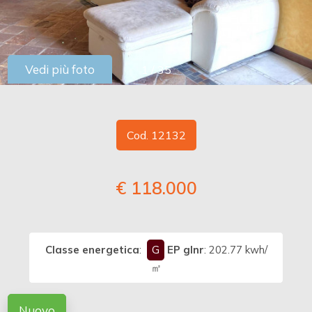
cercare
DICONO
DI
Provincia
NOI
Vedi più foto
1
/
35
Comune
CONTATTI
Cod. 12132
€ 118.000
Tipologia
-
multiscelta
Classe energetica
:
G
EP glnr
: 202.77 kwh/
Qualsiasi
㎡
Residenziali
Nuovo