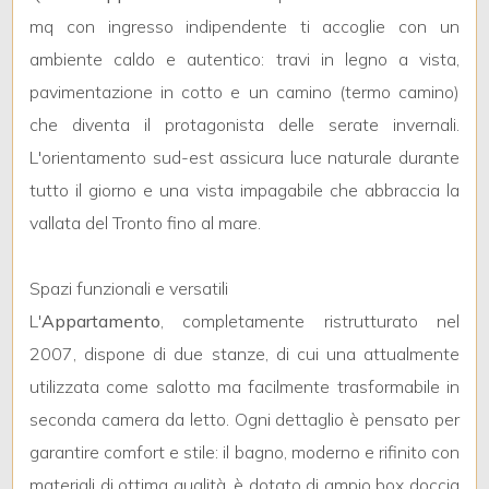
3
mq con ingresso indipendente ti accoglie con un
ambiente caldo e autentico: travi in legno a vista,
4
pavimentazione in cotto e un camino (termo camino)
che diventa il protagonista delle serate invernali.
5
L'orientamento sud-est assicura luce naturale durante
tutto il giorno e una vista impagabile che abbraccia la
5+
vallata del Tronto fino al mare.
Bagni
Spazi funzionali e versatili
minimi
L'
Appartamento
, completamente ristrutturato nel
2007, dispone di due stanze, di cui una attualmente
Qualsiasi
utilizzata come salotto ma facilmente trasformabile in
seconda camera da letto. Ogni dettaglio è pensato per
1
garantire comfort e stile: il bagno, moderno e rifinito con
materiali di ottima qualità, è dotato di ampio box doccia
2