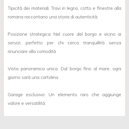
Tipicità dei materiali: Travi in legno, cotto e finestre alla
2
romana raccontano una storia di autenticità.
3
Posizione strategica: Nel cuore del borgo e vicino ai
servizi, perfetto per chi cerca tranquillità senza
4
rinunciare alla comodità.
5
Vista panoramica unica: Dal borgo fino al mare, ogni
giorno sarà una cartolina.
5+
Garage esclusivo: Un elemento raro che aggiunge
Altre
valore e versatilità.
opzioni
-
multiscelta