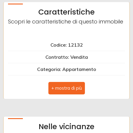
Caratteristiche
Scopri le caratteristiche di questo immobile
Codice: 12132
Contratto: Vendita
Categoria: Appartamento
Indirizzo: VIA ORAZIO PICCOLOMINI, 7
CAP: 63078
Comune: Spinetoli
Totale mq: 90 mq
Nelle vicinanze
Camere: 1